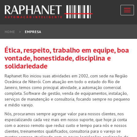
Togg
navi
HOME
>
EMPRESA
Ética, respeito, trabalho em equipe, boa
vontade, honestidade, disciplina e
solidariedade
Raphanet Rio iniciou suas atividades em 2002, com sede na Região
Oceânica de Niterói. Com atuação em todo o estado do Rio de
Janeiro, temos como principal atividade, a automação comercial
completa. Software de gestão, venda de equipamentos, instalação,
serviços de manutenção e consultoria, focando sempre no pequeno
e médio varejo.
Nós, procuramos sempre agregar valor para nossos clientes, nos
especializando cada vez mais em nosso suporte, que hoje já conta
com o acesso remoto que reduz custo e tempo para nós e nossos
clientes, treinamentos qualificados, consultoria para o varejo se