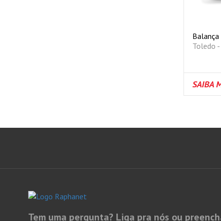
Balança 
Toledo -
SAIBA 
Tem uma pergunta? Liga pra nós ou preench