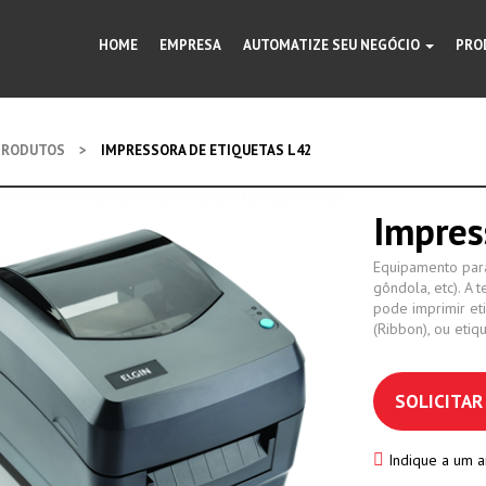
HOME
EMPRESA
AUTOMATIZE SEU NEGÓCIO
PRO
PRODUTOS
>
IMPRESSORA DE ETIQUETAS L42
Impres
Equipamento para
gôndola, etc). A 
pode imprimir eti
(Ribbon), ou etiq
SOLICITA
Indique a um 