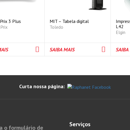
Prix 3 Plus
MIT – Tabela digital
Impres
L42
 Prix
Toledo
Elgin
MAIS
SAIBA MAIS
SAIBA
Curta nossa página:
Serviços
a o formulário de