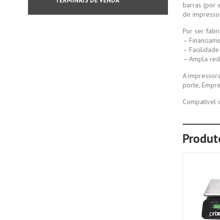
TERMINAIS DE VENDA
barras (por 
de impresso
Por ser fabr
– Financiam
– Facilidade
– Ampla rede
A impressora
porte, Empre
Compatível 
Produ